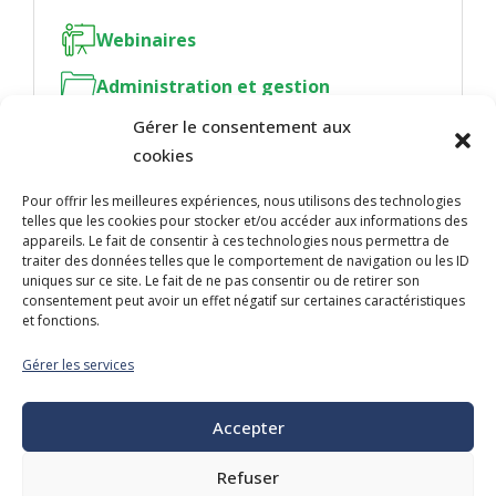
Webinaires
Administration et gestion
Gérer le consentement aux
cookies
Pour offrir les meilleures expériences, nous utilisons des technologies
telles que les cookies pour stocker et/ou accéder aux informations des
NOUS JOINDRE
appareils. Le fait de consentir à ces technologies nous permettra de
traiter des données telles que le comportement de navigation ou les ID
400, boulevard Jean-Lesage
uniques sur ce site. Le fait de ne pas consentir ou de retirer son
Hall Est, bureau 535
consentement peut avoir un effet négatif sur certaines caractéristiques
et fonctions.
Québec (Québec) G1K 8W1
Gérer les services
Tél. :
418 647-4518
reception@admq.qc.ca
Accepter
Refuser