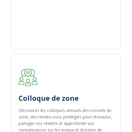
POUR PLUS D'INFORMATION
POUR PLUS D'INFORMATION
POUR PLUS D'INFORMATION
DEVENIR MEMBRE
DEVENIR MEMBRE
DEVENIR MEMBRE
Colloque de zone
Découvrez les colloques annuels des conseils de
zone, des rendez‑vous privilégiés pour réseauter,
partager vos réalités et approfondir vos
connaissances sur les enjeux et dossiers de