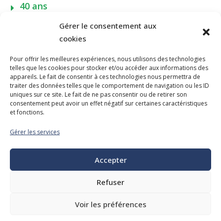
40 ans
Gérer le consentement aux
cookies
Pour offrir les meilleures expériences, nous utilisons des technologies
telles que les cookies pour stocker et/ou accéder aux informations des
NOUS JOINDRE
appareils. Le fait de consentir à ces technologies nous permettra de
traiter des données telles que le comportement de navigation ou les ID
400, boulevard Jean-Lesage
uniques sur ce site. Le fait de ne pas consentir ou de retirer son
Hall Est, bureau 535
consentement peut avoir un effet négatif sur certaines caractéristiques
et fonctions.
Québec (Québec) G1K 8W1
Gérer les services
Tél. :
418 647-4518
reception@admq.qc.ca
Accepter
Refuser
Voir les préférences
Tous droits réservés. © 2026 Association des directeurs municipaux du