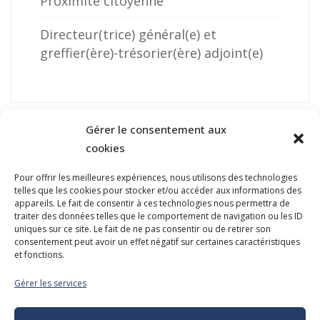
Proximité citoyenne
Directeur(trice) général(e) et
greffier(ère)-trésorier(ère) adjoint(e)
Gérer le consentement aux
cookies
Pour offrir les meilleures expériences, nous utilisons des technologies
telles que les cookies pour stocker et/ou accéder aux informations des
NOUS JOINDRE
appareils. Le fait de consentir à ces technologies nous permettra de
traiter des données telles que le comportement de navigation ou les ID
400, boulevard Jean-Lesage
uniques sur ce site. Le fait de ne pas consentir ou de retirer son
Hall Est, bureau 535
consentement peut avoir un effet négatif sur certaines caractéristiques
et fonctions.
Québec (Québec) G1K 8W1
Gérer les services
Tél. :
418 647-4518
reception@admq.qc.ca