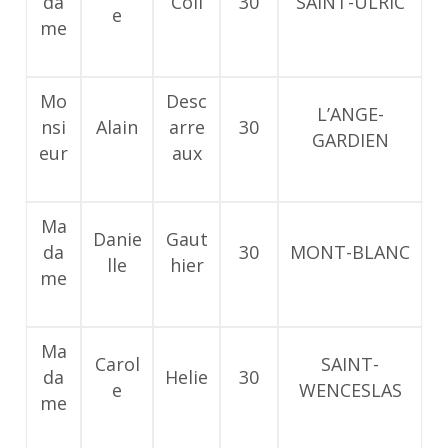
da
Coll
30
SAINT-ULRIC
e
me
Mo
Desc
L’ANGE-
nsi
Alain
arre
30
GARDIEN
eur
aux
Ma
Danie
Gaut
da
30
MONT-BLANC
lle
hier
me
Ma
Carol
SAINT-
da
Helie
30
e
WENCESLAS
me