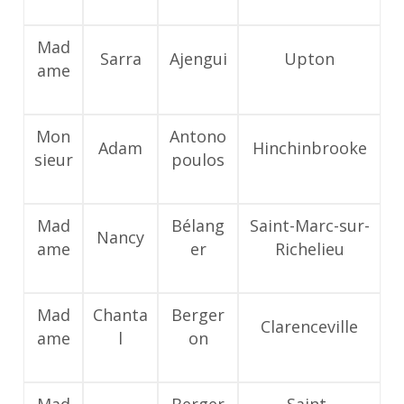
Mad
Sarra
Ajengui
Upton
ame
Mon
Antono
Adam
Hinchinbrooke
sieur
poulos
Mad
Bélang
Saint-Marc-sur-
Nancy
ame
er
Richelieu
Mad
Chanta
Berger
Clarenceville
ame
l
on