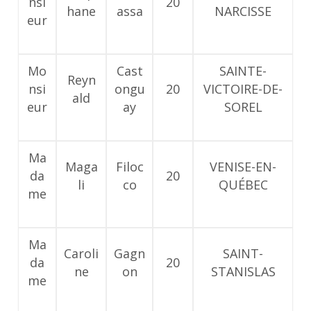
nsi
20
hane
assa
NARCISSE
eur
Mo
Cast
SAINTE-
Reyn
nsi
ongu
20
VICTOIRE-DE-
ald
eur
ay
SOREL
Ma
Maga
Filoc
VENISE-EN-
da
20
li
co
QUÉBEC
me
Ma
Caroli
Gagn
SAINT-
da
20
ne
on
STANISLAS
me