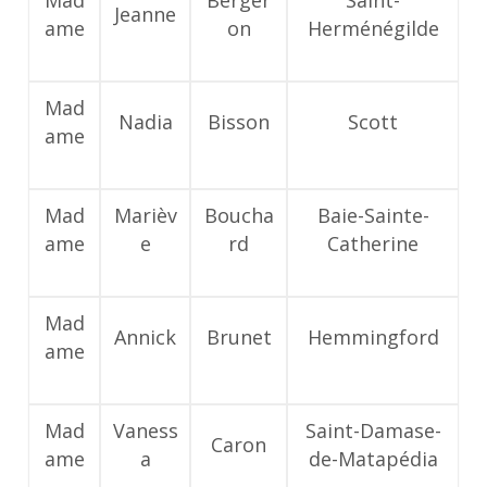
Mad
Berger
Saint-
Jeanne
ame
on
Herménégilde
Mad
Nadia
Bisson
Scott
ame
Mad
Marièv
Boucha
Baie-Sainte-
ame
e
rd
Catherine
Mad
Annick
Brunet
Hemmingford
ame
Mad
Vaness
Saint-Damase-
Caron
ame
a
de-Matapédia