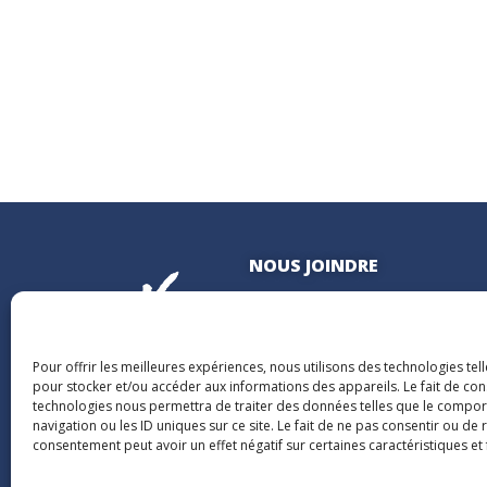
NOUS JOINDRE
400, boulevard Jean-Lesage
Hall Est, bureau 535
Québec (Québec) G1K 8W1
Pour offrir les meilleures expériences, nous utilisons des technologies tel
pour stocker et/ou accéder aux informations des appareils. Le fait de con
technologies nous permettra de traiter des données telles que le compo
navigation ou les ID uniques sur ce site. Le fait de ne pas consentir ou de 
consentement peut avoir un effet négatif sur certaines caractéristiques et 