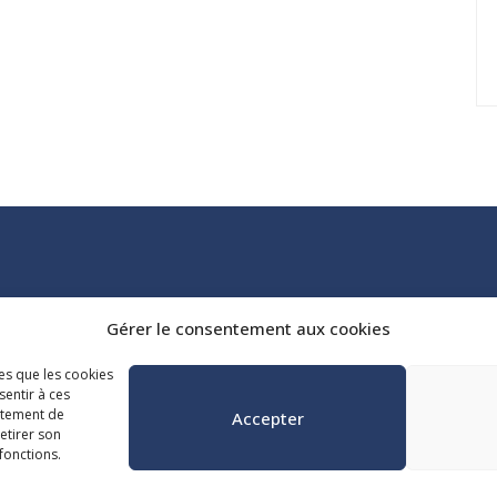
Tél. :
418 647-4518
Gérer le consentement aux cookies
reception@admq.qc.ca
les que les cookies
sentir à ces
rtement de
Accepter
retirer son
fonctions.