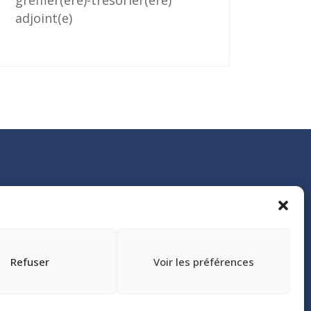
greffier(ère)-trésorier(ère)
adjoint(e)
Refuser
Voir les préférences