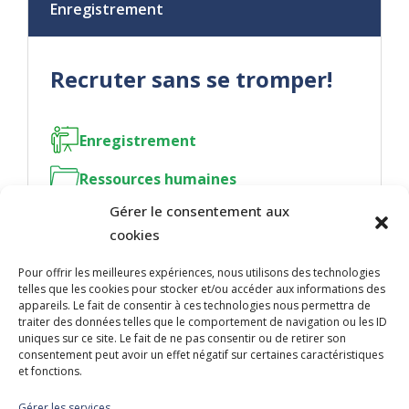
Enregistrement
Recruter sans se tromper!
Enregistrement
Ressources humaines
Gérer le consentement aux
cookies
Pour offrir les meilleures expériences, nous utilisons des technologies
telles que les cookies pour stocker et/ou accéder aux informations des
NOUS JOINDRE
appareils. Le fait de consentir à ces technologies nous permettra de
traiter des données telles que le comportement de navigation ou les ID
400, boulevard Jean-Lesage
uniques sur ce site. Le fait de ne pas consentir ou de retirer son
Hall Est, bureau 535
consentement peut avoir un effet négatif sur certaines caractéristiques
et fonctions.
Québec (Québec) G1K 8W1
Gérer les services