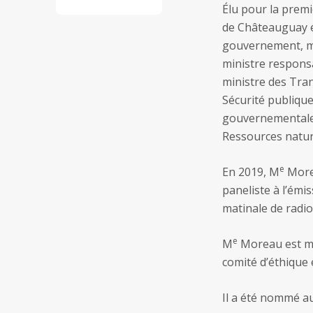
Élu pour la prem
de Châteauguay e
gouvernement, min
ministre respons
ministre des Tran
Sécurité publique
gouvernementale 
Ressources natur
e
En 2019, M
Morea
paneliste à l’émi
matinale de radi
e
M
Moreau est me
comité d’éthique 
Il a été nommé a