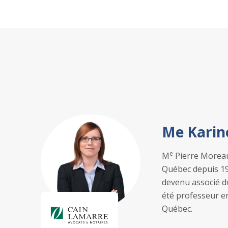
Me Karin
e
M
Pierre Moreau 
Québec depuis 198
devenu associé du
été professeur en
Québec.