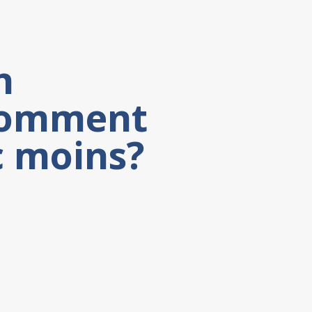
n
 comment
c moins?