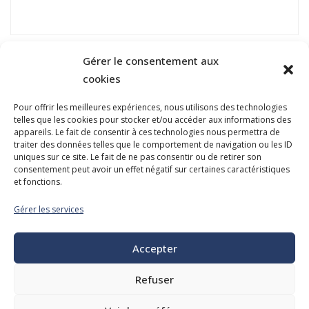
Gérer le consentement aux
cookies
Pour offrir les meilleures expériences, nous utilisons des technologies
telles que les cookies pour stocker et/ou accéder aux informations des
NOUS JOINDRE
appareils. Le fait de consentir à ces technologies nous permettra de
traiter des données telles que le comportement de navigation ou les ID
400, boulevard Jean-Lesage
uniques sur ce site. Le fait de ne pas consentir ou de retirer son
Hall Est, bureau 535
consentement peut avoir un effet négatif sur certaines caractéristiques
et fonctions.
Québec (Québec) G1K 8W1
Gérer les services
Tél. :
418 647-4518
reception@admq.qc.ca
Accepter
Refuser