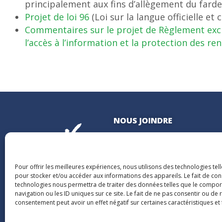
principalement aux fins d’allègement du fard
Projet de loi 96
(Loi sur la langue officielle e
Commentaires sur le projet de Règlement excl
l’accès à l’information et la protection des 
NOUS JOINDRE
400, boulevard Jean-Lesage
Hall Est, bureau 535
Québec (Québec) G1K 8W1
Pour offrir les meilleures expériences, nous utilisons des technologies tel
pour stocker et/ou accéder aux informations des appareils. Le fait de con
technologies nous permettra de traiter des données telles que le compo
navigation ou les ID uniques sur ce site. Le fait de ne pas consentir ou de 
consentement peut avoir un effet négatif sur certaines caractéristiques et 