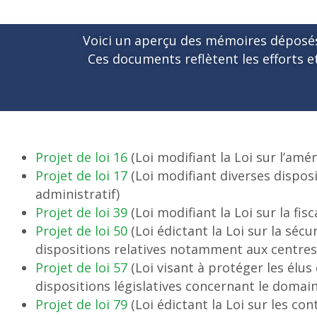
Voici un aperçu des mémoires déposés 
Ces documents reflètent les efforts et
Projet de loi 16
(Loi modifiant la Loi sur l’amé
Projet de loi 17
(Loi modifiant diverses dispos
administratif)
Projet de loi 39
(Loi modifiant la Loi sur la fis
Projet de loi 50
(Loi édictant la Loi sur la sécur
dispositions relatives notamment aux centres 
Projet de loi 57
(Loi visant à protéger les élus 
dispositions législatives concernant le domai
Projet de loi 79
(Loi édictant la Loi sur les c