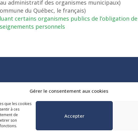
eau administratif des organismes municipaux)
t commune du Québec, le français)
uant certains organismes publics de l’obligation d
renseignements personnels
Tél. :
418 647-4518
Gérer le consentement aux cookies
reception@admq.qc.ca
les que les cookies
sentir à ces
rtement de
Accepter
retirer son
fonctions.