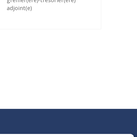
greffier(ère)-trésorier(ère)
adjoint(e)