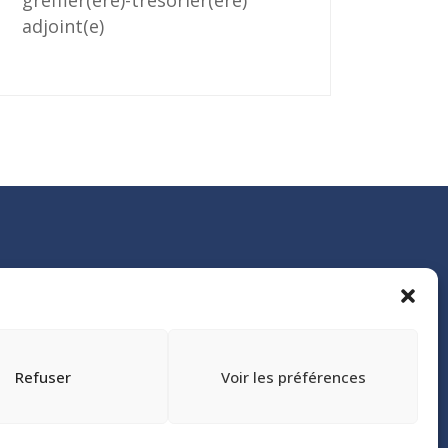
greffier(ère)-trésorier(ère)
adjoint(e)
Refuser
Voir les préférences