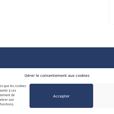
Tél. :
418 647-4518
Gérer le consentement aux cookies
reception@admq.qc.ca
les que les cookies
sentir à ces
rtement de
Accepter
retirer son
fonctions.