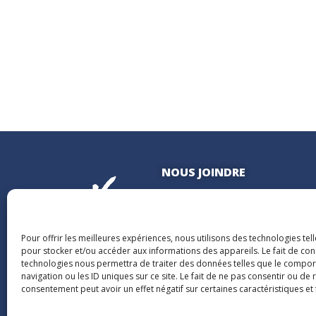
NOUS JOINDRE
400, boulevard Jean-Lesage
Hall Est, bureau 535
Québec (Québec) G1K 8W1
Pour offrir les meilleures expériences, nous utilisons des technologies tel
pour stocker et/ou accéder aux informations des appareils. Le fait de con
technologies nous permettra de traiter des données telles que le compo
navigation ou les ID uniques sur ce site. Le fait de ne pas consentir ou de 
consentement peut avoir un effet négatif sur certaines caractéristiques et 