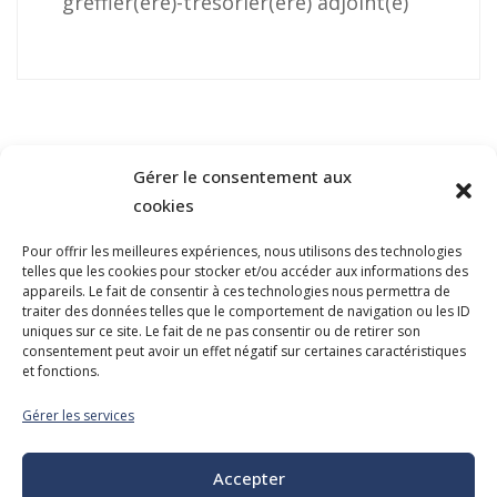
greffier(ère)-trésorier(ère) adjoint(e)
Gérer le consentement aux
cookies
Pour offrir les meilleures expériences, nous utilisons des technologies
telles que les cookies pour stocker et/ou accéder aux informations des
NOUS JOINDRE
appareils. Le fait de consentir à ces technologies nous permettra de
traiter des données telles que le comportement de navigation ou les ID
400, boulevard Jean-Lesage
uniques sur ce site. Le fait de ne pas consentir ou de retirer son
Hall Est, bureau 535
consentement peut avoir un effet négatif sur certaines caractéristiques
et fonctions.
Québec (Québec) G1K 8W1
Gérer les services
Tél. :
418 647-4518
reception@admq.qc.ca
Accepter