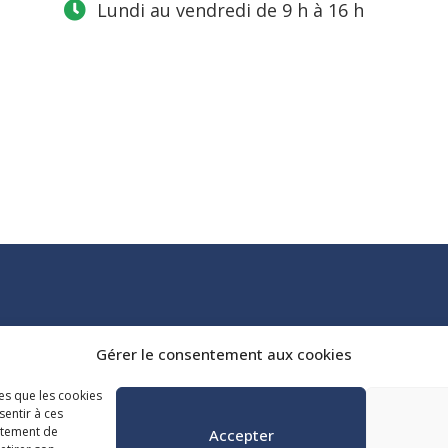
Lundi au vendredi de 9 h à 16 h
Tél. :
418 647-4518
Gérer le consentement aux cookies
reception@admq.qc.ca
les que les cookies
sentir à ces
rtement de
Accepter