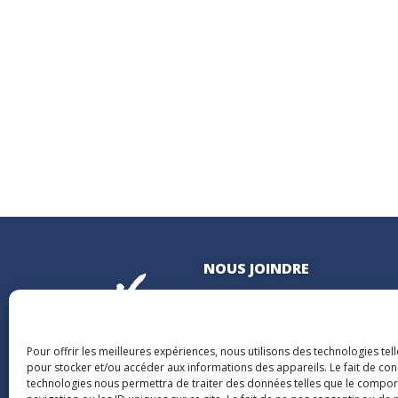
NOUS JOINDRE
400, boulevard Jean-Lesage
Hall Est, bureau 535
Québec (Québec) G1K 8W1
Pour offrir les meilleures expériences, nous utilisons des technologies tel
pour stocker et/ou accéder aux informations des appareils. Le fait de con
technologies nous permettra de traiter des données telles que le compo