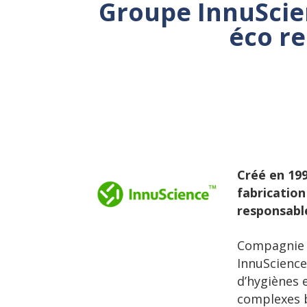
Groupe InnuScie
éco r
Créé en 199
fabrication
responsabl
Compagnie 
InnuScienc
d’hygiènes e
complexes 