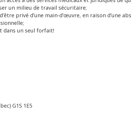
 un accès à des services médicaux et juridiques de qua
ser un milieu de travail sécuritaire;
 d’être privé d’une main-d’œuvre, en raison d’une ab
sionnelle;
t dans un seul forfait!
bec) G1S 1E5