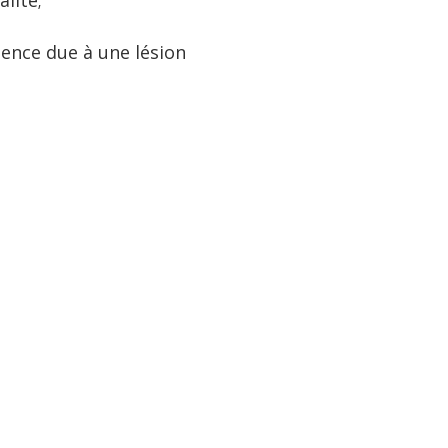
lité;
sence due à une lésion