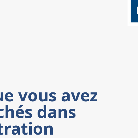
ue vous avez
achés dans
tration