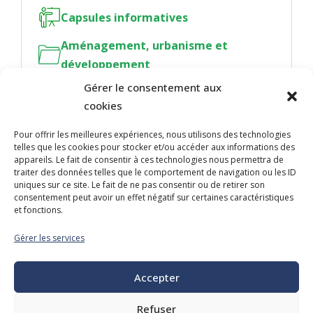
Capsules informatives
Aménagement, urbanisme et
développement
Gérer le consentement aux
cookies
Pour offrir les meilleures expériences, nous utilisons des technologies
telles que les cookies pour stocker et/ou accéder aux informations des
NOUS JOINDRE
appareils. Le fait de consentir à ces technologies nous permettra de
traiter des données telles que le comportement de navigation ou les ID
400, boulevard Jean-Lesage
uniques sur ce site. Le fait de ne pas consentir ou de retirer son
Hall Est, bureau 535
consentement peut avoir un effet négatif sur certaines caractéristiques
et fonctions.
Québec (Québec) G1K 8W1
Gérer les services
Tél. :
418 647-4518
reception@admq.qc.ca
Accepter
Refuser