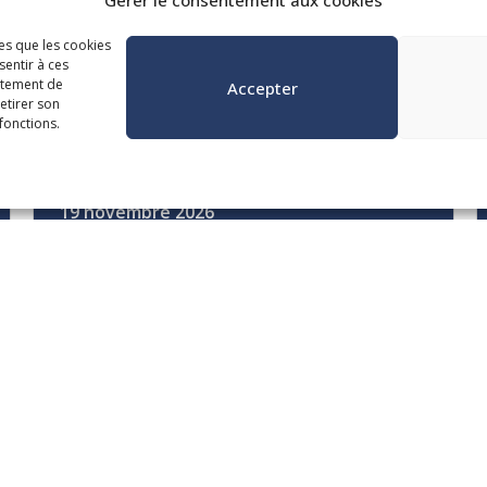
Gérer le consentement aux cookies
les que les cookies
sentir à ces
rtement de
Accepter
gorie
retirer son
fonctions.
19 novembre 2026
Des audits sans souci !
Savoir bien préparer son
dossier de fin d’année
Webinaires
Trésorerie