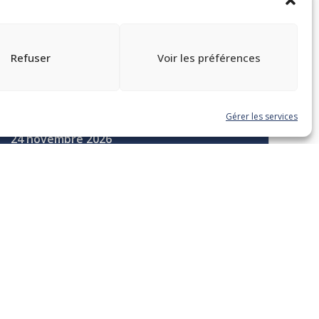
Refuser
Voir les préférences
TOUTES LES FORMATIONS
Gérer les services
24 novembre 2026
La gestion de la paie et les
différentes catégories
d’emploi : fiscalité, cadre
juridique et meilleures
pratiques