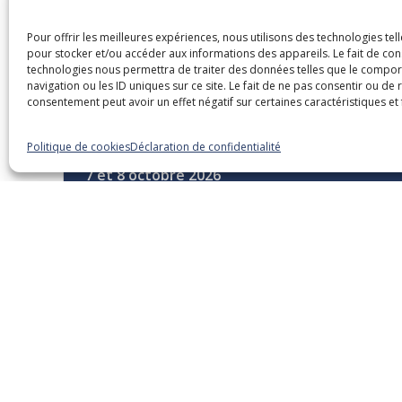
Pour offrir les meilleures expériences, nous utilisons des technologies tel
pour stocker et/ou accéder aux informations des appareils. Le fait de con
technologies nous permettra de traiter des données telles que le compo
Dans la même caté
navigation ou les ID uniques sur ce site. Le fait de ne pas consentir ou de 
consentement peut avoir un effet négatif sur certaines caractéristiques et 
Politique de cookies
Déclaration de confidentialité
7 et 8 octobre 2026
La gestion de votre
trésorerie – Le cycle
financier
Webinaires
Trésorerie