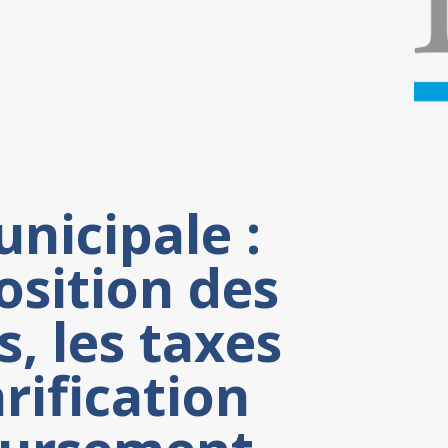
nicipale :
osition des
s, les taxes
arification