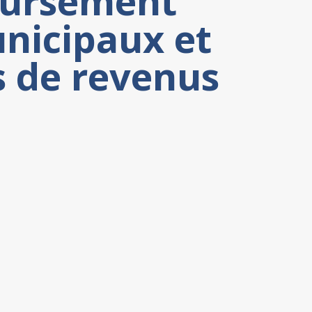
oursement
nicipaux et
s de revenus