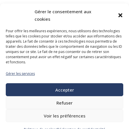
Gérer le consentement aux
cookies
Pour offrir les meilleures expériences, nous utilisons des technologies
telles que les cookies pour stocker et/ou accéder aux informations des
NOUS JOINDRE
appareils. Le fait de consentir à ces technologies nous permettra de
traiter des données telles que le comportement de navigation ou les ID
400, boulevard Jean-Lesage
uniques sur ce site. Le fait de ne pas consentir ou de retirer son
Hall Est, bureau 535
consentement peut avoir un effet négatif sur certaines caractéristiques
et fonctions.
Québec (Québec) G1K 8W1
Gérer les services
Tél. :
418 647-4518
reception@admq.qc.ca
Accepter
Refuser
Voir les préférences
Tous droits réservés. © 2026 Association des directeurs municipaux du
Québec