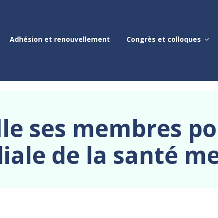
Adhésion et renouvellement
Congrès et colloques
le ses membres po
ale de la santé m