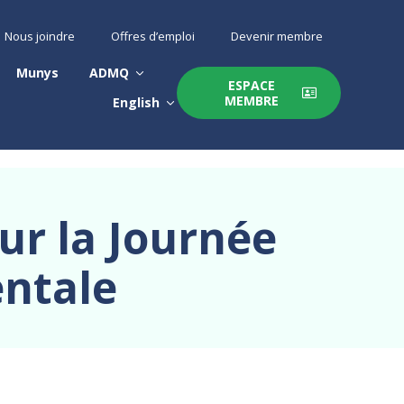
Nous joindre
Offres d’emploi
Devenir membre
Munys
ADMQ
ESPACE
MEMBRE
English
ur la Journée
entale