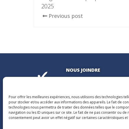
2025
Previous post
NOUS JOINDRE
400, boulevard Jean-Lesage
Hall Est, bureau 535
Québec (Québec) G1K 8W1
Pour offrir les meilleures expériences, nous utilisons des technologies tel
pour stocker et/ou accéder aux informations des appareils. Le fait de con
technologies nous permettra de traiter des données telles que le compo
navigation ou les ID uniques sur ce site. Le fait de ne pas consentir ou de 
consentement peut avoir un effet négatif sur certaines caractéristiques et 