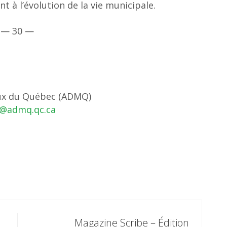
t à l’évolution de la vie municipale.
— 30 —
nformation ADMQ
aux du Québec (ADMQ)
d@admq.qc.ca
Magazine Scribe – Édition