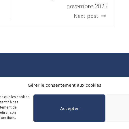
novembre 2025
Next post
Tél. :
418 647-4518
Gérer le consentement aux cookies
reception@admq.qc.ca
les que les cookies
sentir à ces
rtement de
Accepter
retirer son
fonctions.