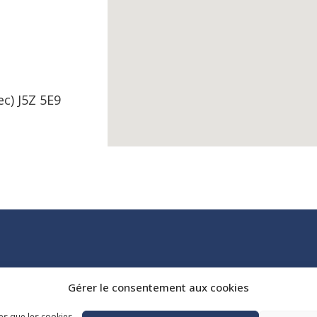
c) J5Z 5E9
Tél. :
418 647-4518
Gérer le consentement aux cookies
reception@admq.qc.ca
les que les cookies