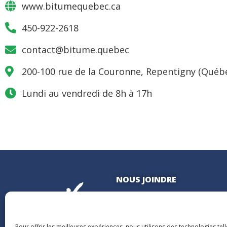
www.bitumequebec.ca
450-922-2618
contact@bitume.quebec
200-100 rue de la Couronne, Repentigny (Québe
Lundi au vendredi de 8h à 17h
NOUS JOINDRE
400, boulevard Jean-Lesage
Hall Est, bureau 535
Québec (Québec) G1K 8W1
Pour offrir les meilleures expériences, nous utilisons des technologies tel