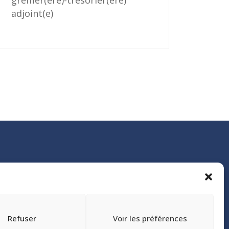
greffier(ère)-trésorier(ère)
adjoint(e)
Refuser
Voir les préférences