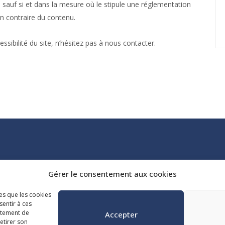
sauf si et dans la mesure où le stipule une réglementation
ion contraire du contenu.
sibilité du site, n’hésitez pas à nous contacter.
Tél. :
418 647-4518
Gérer le consentement aux cookies
reception@admq.qc.ca
les que les cookies
sentir à ces
rtement de
Accepter
retirer son