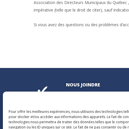
Association des Directeurs Municipaux du Québec , 
impérative (telle que le droit de citer), sauf indicat
Si vous avez des questions ou des problèmes d’acces
NOUS JOINDRE
400, boulevard Jean-Lesage
Hall Est, bureau 535
Québec (Québec) G1K 8W1
Pour offrir les meilleures expériences, nous utilisons des technologies tel
pour stocker et/ou accéder aux informations des appareils. Le fait de con
technologies nous permettra de traiter des données telles que le compo
navigation ou les ID uniques sur ce site. Le fait de ne pas consentir ou de 