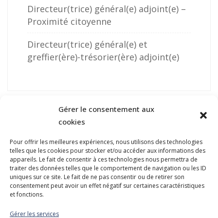
Directeur(trice) général(e) adjoint(e) –
Proximité citoyenne
Directeur(trice) général(e) et
greffier(ère)-trésorier(ère) adjoint(e)
Gérer le consentement aux
cookies
Pour offrir les meilleures expériences, nous utilisons des technologies
telles que les cookies pour stocker et/ou accéder aux informations des
NOUS JOINDRE
appareils. Le fait de consentir à ces technologies nous permettra de
traiter des données telles que le comportement de navigation ou les ID
400, boulevard Jean-Lesage
uniques sur ce site. Le fait de ne pas consentir ou de retirer son
Hall Est, bureau 535
consentement peut avoir un effet négatif sur certaines caractéristiques
et fonctions.
Québec (Québec) G1K 8W1
Gérer les services