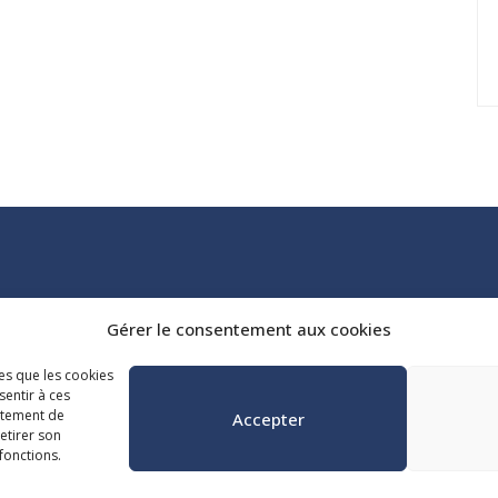
Tél. :
418 647-4518
Gérer le consentement aux cookies
reception@admq.qc.ca
les que les cookies
sentir à ces
rtement de
Accepter
retirer son
fonctions.