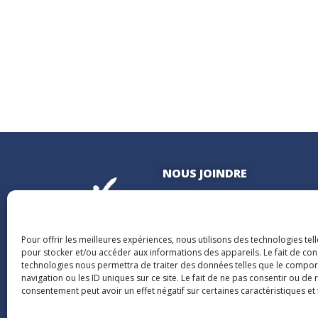
NOUS JOINDRE
400, boulevard Jean-Lesage
Hall Est, bureau 535
Québec (Québec) G1K 8W1
Pour offrir les meilleures expériences, nous utilisons des technologies tel
pour stocker et/ou accéder aux informations des appareils. Le fait de con
technologies nous permettra de traiter des données telles que le compo
navigation ou les ID uniques sur ce site. Le fait de ne pas consentir ou de 
consentement peut avoir un effet négatif sur certaines caractéristiques et 