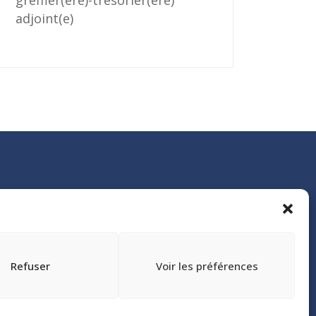
greffier(ère)-trésorier(ère)
adjoint(e)
Refuser
Voir les préférences