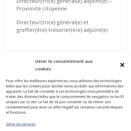
Directeur(trice) général(e) adjoint(e) –
Proximité citoyenne
Directeur(trice) général(e) et
greffier(ère)-trésorier(ère) adjoint(e)
Gérer le consentement aux
cookies
Pour offrir les meilleures expériences, nous utilisons des technologies
telles que les cookies pour stocker et/ou accéder aux informations des
NOUS JOINDRE
appareils. Le fait de consentir à ces technologies nous permettra de
traiter des données telles que le comportement de navigation ou les ID
400, boulevard Jean-Lesage
uniques sur ce site. Le fait de ne pas consentir ou de retirer son
Hall Est, bureau 535
consentement peut avoir un effet négatif sur certaines caractéristiques
et fonctions.
Québec (Québec) G1K 8W1
Gérer les services
Tél. :
418 647-4518