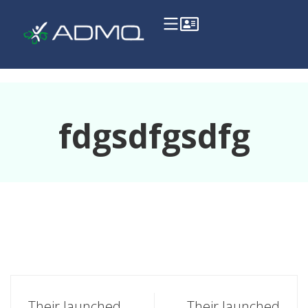
fdgsdfgsdfg
Their launched
Their launched