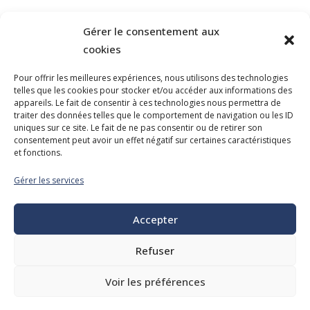
Gérer le consentement aux
cookies
Pour offrir les meilleures expériences, nous utilisons des technologies
telles que les cookies pour stocker et/ou accéder aux informations des
NOUS JOINDRE
appareils. Le fait de consentir à ces technologies nous permettra de
traiter des données telles que le comportement de navigation ou les ID
400, boulevard Jean-Lesage
uniques sur ce site. Le fait de ne pas consentir ou de retirer son
Hall Est, bureau 535
consentement peut avoir un effet négatif sur certaines caractéristiques
et fonctions.
Québec (Québec) G1K 8W1
Gérer les services
Tél. :
418 647-4518
reception@admq.qc.ca
Accepter
Refuser
Voir les préférences
Tous droits réservés. © 2026 Association des directeurs municipaux du